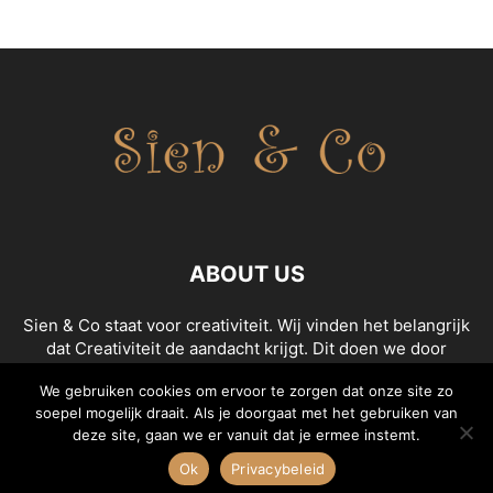
ABOUT US
Sien & Co staat voor creativiteit. Wij vinden het belangrijk
dat Creativiteit de aandacht krijgt. Dit doen we door
content te maken die creativiteit uitstraalt. We geven de
We gebruiken cookies om ervoor te zorgen dat onze site zo
leukste tips en tricks om creatief aan de slag te gaan!
soepel mogelijk draait. Als je doorgaat met het gebruiken van
deze site, gaan we er vanuit dat je ermee instemt.
Ok
Privacybeleid
© Sien&Co.nl