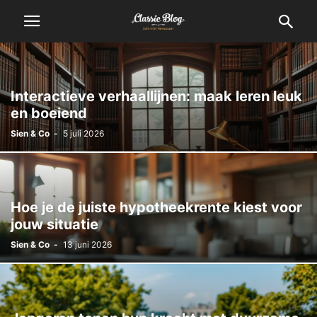
Interactieve verhaallijnen: maak leren leuk
en boeiend
Sien & Co
-
5 juli 2026
Hoe je de juiste hypotheekrente kiest voor
jouw situatie
Sien & Co
-
13 juni 2026