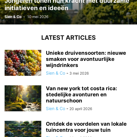
Jongeren tonen hun kracht met duurzame
initiatieven en ideeën
Sien & Co
-
10 mei 2026
LATEST ARTICLES
Unieke druivensoorten: nieuwe
smaken voor avontuurlijke
wijndrinkers
Sien & Co
-
3 mei 2026
Van new york tot costa rica:
stedelijke avonturen en
natuurschoon
Sien & Co
-
20 april 2026
Ontdek de voordelen van lokale
tuincentra voor jouw tuin