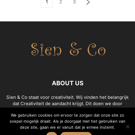
1
2
3
ABOUT US
Sien & Co staat voor creativiteit. Wij vinden het belangrijk
dat Creativiteit de aandacht krijgt. Dit doen we door
content te maken die creativiteit uitstraalt. We geven de
We gebruiken cookies om ervoor te zorgen dat onze site zo
leukste tips en tricks om creatief aan de slag te gaan!
soepel mogelijk draait. Als je doorgaat met het gebruiken van
deze site, gaan we er vanuit dat je ermee instemt.