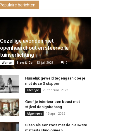
Populaire berichten
Gezellige avonden met
openhaardhout en sfeervolle
tuinverlichting
Sien & Co
-
13 juli 2023
0
Wonen
Huiselijk geweld tegengaan doe je
met deze 3 stappen
28 februari 2022
Lifestyle
Geef je interieur een boost met
stijlvol designbehang
15 april 2025
Algemeen
Slaap als een roos met de nieuwste
matrastechnologieën