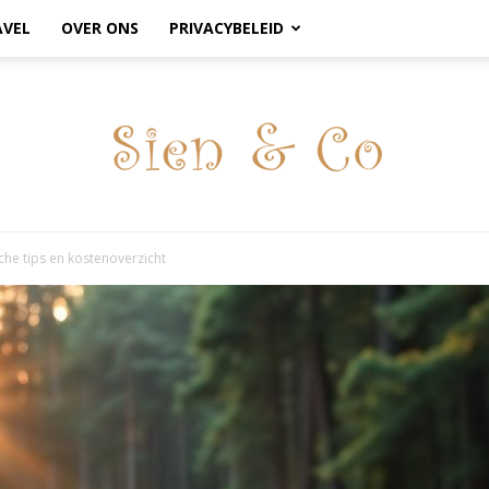
AVEL
OVER ONS
PRIVACYBELEID
sche tips en kostenoverzicht
sienenco.nl