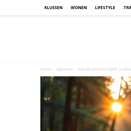
KLUSSEN
WONEN
LIFESTYLE
TR
Home
Algemeen
Kies de perfecte traplift: prakti