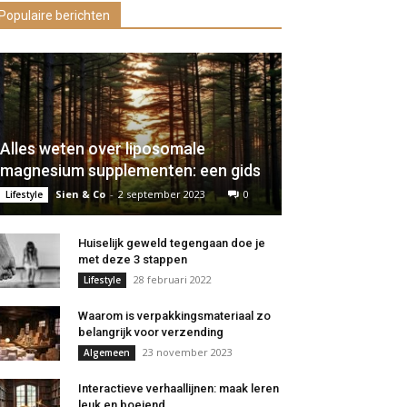
Populaire berichten
Alles weten over liposomale
magnesium supplementen: een gids
Sien & Co
-
2 september 2023
0
Lifestyle
Huiselijk geweld tegengaan doe je
met deze 3 stappen
28 februari 2022
Lifestyle
Waarom is verpakkingsmateriaal zo
belangrijk voor verzending
23 november 2023
Algemeen
Interactieve verhaallijnen: maak leren
leuk en boeiend