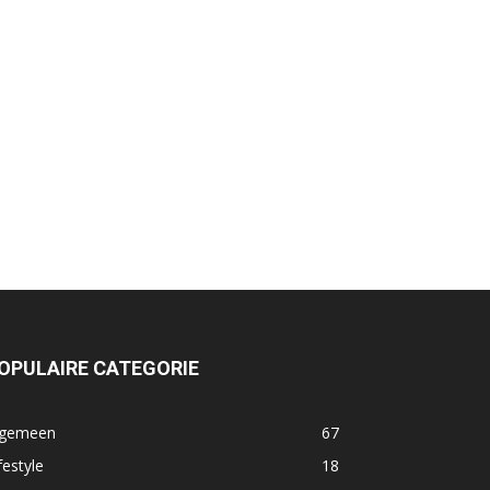
OPULAIRE CATEGORIE
lgemeen
67
festyle
18