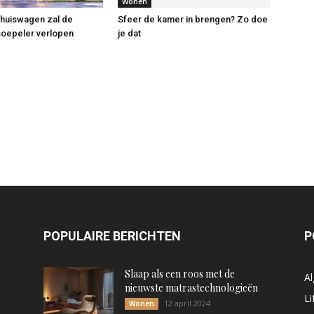
Wonen
rhuiswagen zal de
Sfeer de kamer in brengen? Zo doe
soepeler verlopen
je dat
POPULAIRE BERICHTEN
P
Slaap als een roos met de
A
nieuwste matrastechnologieën
Li
12 april 2024
Wonen