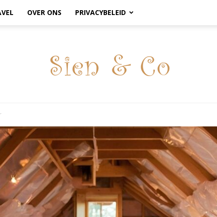
AVEL
OVER ONS
PRIVACYBELEID
r
sienenco.nl