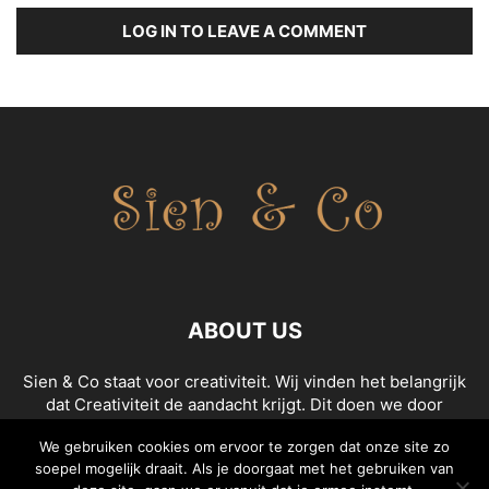
LOG IN TO LEAVE A COMMENT
ABOUT US
Sien & Co staat voor creativiteit. Wij vinden het belangrijk
dat Creativiteit de aandacht krijgt. Dit doen we door
content te maken die creativiteit uitstraalt. We geven de
We gebruiken cookies om ervoor te zorgen dat onze site zo
leukste tips en tricks om creatief aan de slag te gaan!
soepel mogelijk draait. Als je doorgaat met het gebruiken van